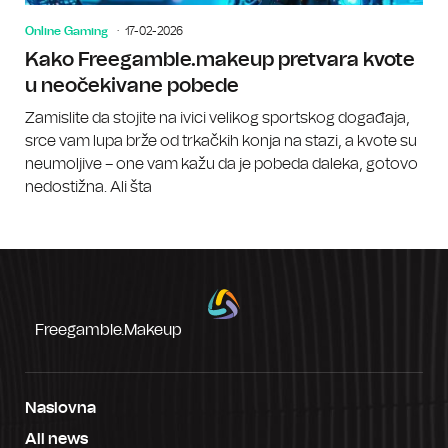
Online Gaming
17-02-2026
Kako Freegamble.makeup pretvara kvote
u neočekivane pobede
Zamislite da stojite na ivici velikog sportskog događaja,
srce vam lupa brže od trkačkih konja na stazi, a kvote su
neumoljive – one vam kažu da je pobeda daleka, gotovo
nedostižna. Ali šta
Freegamble.makeup
Naslovna
All news